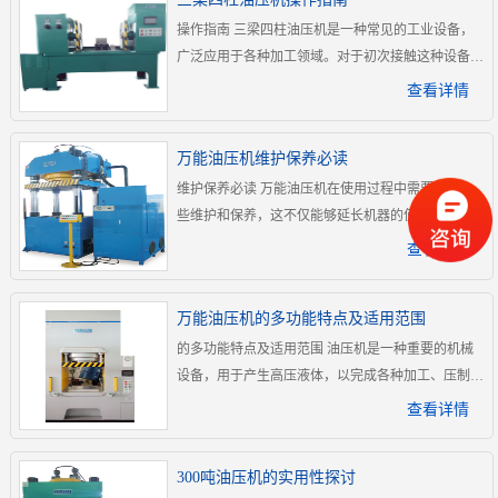
操作指南 三梁四柱油压机是一种常见的工业设备，
广泛应用于各种加工领域。对于初次接触这种设备的
操作人员而言，如何正确地操作这种油压机是非常重
查看详情
要的。本篇文章将为您介绍三梁四柱油压机的操作指
南。 操作前准备 操作人员必须先了解设备的主要零
万能油压机维护保养必读
部件，包括压力表、控制阀、流量阀、泵等。在进行
维护保养必读 万能油压机在使用过程中需要注意一
操作前，应该对设备进行检查和保养。首先要检查设
些维护和保养，这不仅能够延长机器的使用寿命，还
备是否有漏水、漏.
能够提高生产效率，减少故障率。以下是万能油压机
查看详情
维护保养的必读内容。 1. 机器清洁 在使用万能油压
机过程中，应该经常对机器进行清洁。清洁机器可以
万能油压机的多功能特点及适用范围
保持机器的良好状态，减少机器故障的发生。清洁时
的多功能特点及适用范围 油压机是一种重要的机械
要注意保持机器干燥，不要使用过多的水分。 2. 润
设备，用于产生高压液体，以完成各种加工、压制及
滑 机器润滑是延长.
塑形工艺。而万能油压机则针对不同领域的加工需
查看详情
求，进行了多方位的升级和优化，具有更加强大的多
功能特点。下面，我们来介绍万能油压机的多功能特
300吨油压机的实用性探讨
点及适用范围。 一、多功能特点 1.广泛适用性 万能