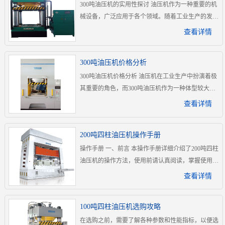
300吨油压机的实用性探讨 油压机作为一种重要的机
油压机适用范围非常广泛，可以广泛应用于冲压、皮
械设备，广泛应用于各个领域。随着工业生产的发
革、橡胶、塑料、木.
展，油压机的种类也越来越多，而其中最常见且应用
查看详情
广泛的就是300吨油压机。那么，300吨油压机的实用
性如何呢？下面将对这一问题进行探讨。 优点 300吨
300吨油压机价格分析
油压机的最大承载力高达300吨，可以满足大多数工
300吨油压机价格分析 油压机在工业生产中扮演着极
业生产中产品的成型、压制以及回收等过程需要。而
其重要的角色，而300吨油压机作为一种体型较大、
且，还可以承受更高的负.
承载能力较强的机器，其价格也较为昂贵。本文将对
查看详情
300吨油压机的价格进行分析，结合市场行情、品牌
等因素，为想要购买该设备的生产厂家带来参考和指
200吨四柱油压机操作手册
导。 价格分析 各品牌价格对比 目前市场上，主流品
操作手册 一、前言 本操作手册详细介绍了200吨四柱
牌的300吨油压机价格大约在10万-30万之间，不同品
油压机的操作方法，使用前请认真阅读，掌握使用规
牌的价格存在一定差异，.
程，确保操作正确、安全。 二、设备概述 200吨四柱
查看详情
油压机是一种用于冷却、压制成型等工艺的机械设
备。主要由机身、油缸、工作台面、油泵、电器控制
100吨四柱油压机选购攻略
柜等部分组成。 三、设备结构及工作原理 1.设备结
在选购之前，需要了解各种参数和性能指标，以便选
构 200吨四柱油压机的结构主要包括：1.机身2.油缸3.